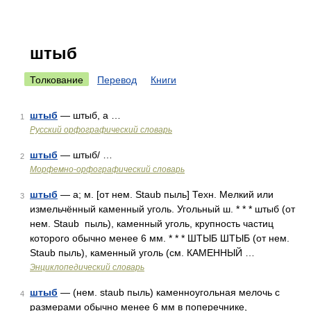
штыб
Толкование
Перевод
Книги
штыб
— штыб, а …
1
Русский орфографический словарь
штыб
— штыб/ …
2
Морфемно-орфографический словарь
штыб
— а; м. [от нем. Staub пыль] Техн. Мелкий или
3
измельчённый каменный уголь. Угольный ш. * * * штыб (от
нем. Staub пыль), каменный уголь, крупность частиц
которого обычно менее 6 мм. * * * ШТЫБ ШТЫБ (от нем.
Staub пыль), каменный уголь (см. КАМЕННЫЙ …
Энциклопедический словарь
штыб
— (нем. staub пыль) каменноугольная мелочь с
4
размерами обычно менее 6 мм в поперечнике,