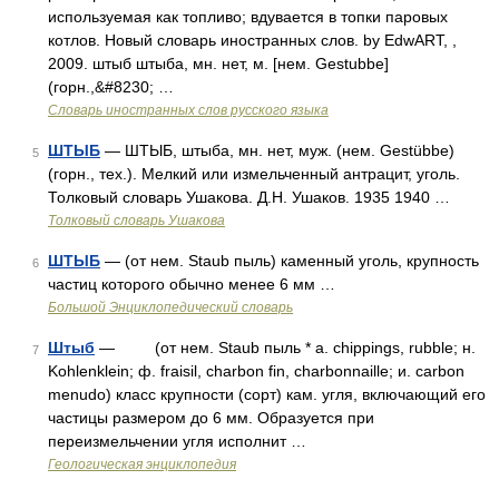
используемая как топливо; вдувается в топки паровых
котлов. Новый словарь иностранных слов. by EdwART, ,
2009. штыб штыба, мн. нет, м. [нем. Gestubbe]
(горн.,&#8230; …
Словарь иностранных слов русского языка
ШТЫБ
— ШТЫБ, штыба, мн. нет, муж. (нем. Gestübbe)
5
(горн., тех.). Мелкий или измельченный антрацит, уголь.
Толковый словарь Ушакова. Д.Н. Ушаков. 1935 1940 …
Толковый словарь Ушакова
ШТЫБ
— (от нем. Staub пыль) каменный уголь, крупность
6
частиц которого обычно менее 6 мм …
Большой Энциклопедический словарь
Штыб
— (от нем. Staub пыль * a. chippings, rubble; н.
7
Kohlenklein; ф. fraisil, charbon fin, charbonnaille; и. carbon
menudo) класс крупности (сорт) кам. угля, включающий его
частицы размером до 6 мм. Oбразуется при
переизмельчении угля исполнит …
Геологическая энциклопедия