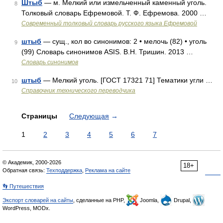
Штыб
— м. Мелкий или измельченный каменный уголь.
8
Толковый словарь Ефремовой. Т. Ф. Ефремова. 2000 …
Современный толковый словарь русского языка Ефремовой
штыб
— сущ., кол во синонимов: 2 • мелочь (82) • уголь
9
(99) Словарь синонимов ASIS. В.Н. Тришин. 2013 …
Словарь синонимов
штыб
— Мелкий уголь. [ГОСТ 17321 71] Тематики угли …
10
Справочник технического переводчика
Страницы
Следующая
→
1
2
3
4
5
6
7
© Академик, 2000-2026
18+
Обратная связь:
Техподдержка
,
Реклама на сайте
👣 Путешествия
Экспорт словарей на сайты
, сделанные на PHP,
Joomla,
Drupal,
WordPress, MODx.